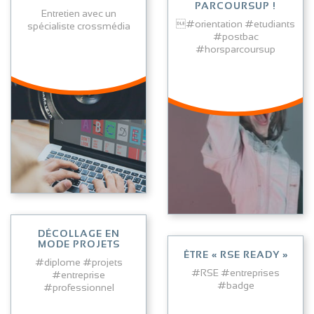
PARCOURSUP !
Entretien avec un
#orientation #etudiants
spécialiste crossmédia
#postbac
#horsparcoursup
Lire l'article
Lire l'article
DÉCOLLAGE EN
MODE PROJETS
ÊTRE « RSE READY »
#diplome #projets
#RSE #entreprises
#entreprise
#badge
#professionnel