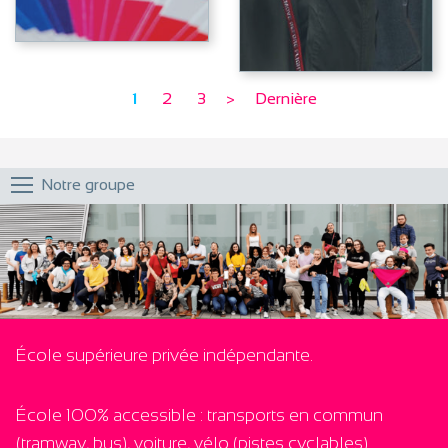
Lire l'article
Lire l'article
1
2
3
>
Dernière
Notre groupe
École supérieure privée indépendante.
École 100% accessible : transports en commun
(tramway, bus), voiture, vélo (pistes cyclables)